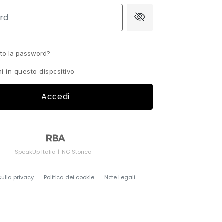
ato la password?
i in questo dispositivo
Accedi
SpeakUp Italia
NG Storica
sulla privacy
Politica dei cookie
Note Legali